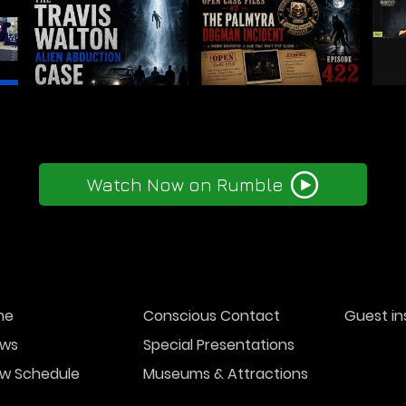
Watch Now on Rumble
me
Conscious Contact
Guest in
ws
Special Presentations
w Schedule
Museums & Attractions