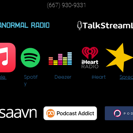
(667) 930-9331
ple
Spotif
Deezer
iHeart
Sprea
y