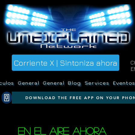
Corriente X | Sintoniza ahora
C
E
culos
General
General
Blog
Services
Evento
DOWNLOAD THE FREE APP ON YOUR PHO
En el aire ahora