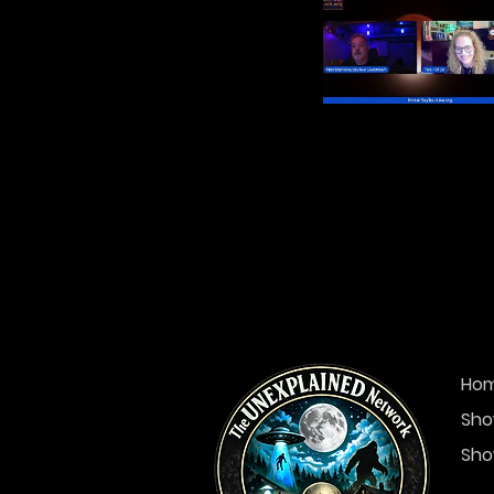
Ho
Sho
Sho