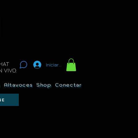
HAT
Iniciar sesión
N VIVO:
s
Altavoces
Shop
Conectar
New Page
Sobre 
NE