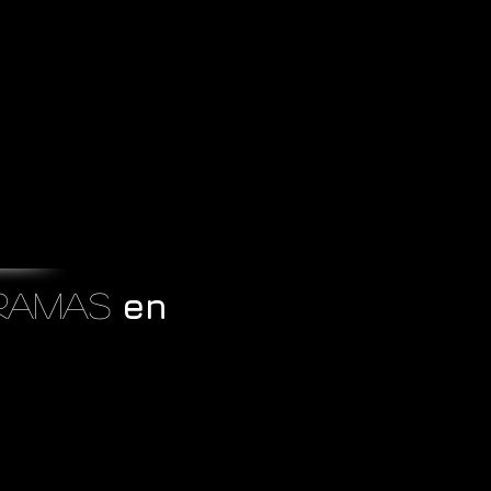
en
ramas