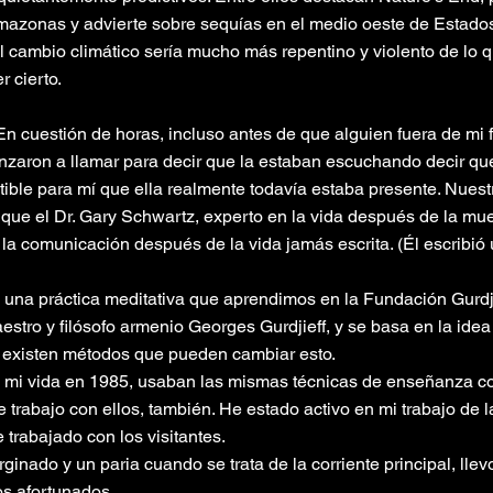
 Amazonas y advierte sobre sequías en el medio oeste de Estado
l cambio climático sería mucho más repentino y violento de l
 cierto.
 cuestión de horas, incluso antes de que alguien fuera de mi f
zaron a llamar para decir que la estaban escuchando decir que
tible para mí que ella realmente todavía estaba presente. Nuestr
, que el Dr. Gary Schwartz, experto en la vida después de la mue
la comunicación después de la vida jamás escrita. (Él escribió u
na práctica meditativa que aprendimos en la Fundación Gurdji
estro y filósofo armenio Georges Gurdjieff, y se basa en la ide
 existen métodos que pueden cambiar esto.
n mi vida en 1985, usaban las mismas técnicas de enseñanza co
que trabajo con ellos, también. He estado activo en mi trabajo d
 trabajado con los visitantes.
nado y un paria cuando se trata de la corriente principal, lle
os afortunados.