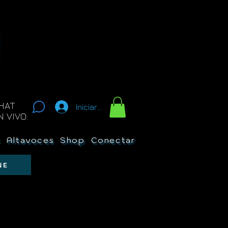
HAT
Iniciar sesión
N VIVO:
s
Altavoces
Shop
Conectar
New Page
Sobre 
NE