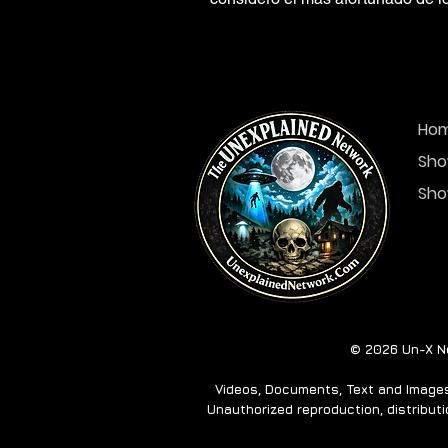
Ho
Sho
Sho
© 2026 Un-X Ne
Videos, Documents, Text and Images 
Unauthorized reproduction, distributio