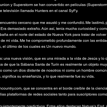
nion y Superstorm se han convertido en películas (Superstorm 
de televisión llamada Hunters en el canal SyFy.
encuentro cercano que me asustó y me confundió. Me lastimó, p
. Era demasiado extraño. Aún así, tenía mucha curiosidad y come
ña en el norte del estado de Nueva York para tratar de volve
o de mi vida. Me he comprometido profundamente con las entidad
s, el último de los cuales es Un nuevo mundo.
: una nueva visión, que es una mirada a la vida de Jesús y lo
ica de que la Sábana Santa de Turín es realmente un objeto mu
o como un dios distante de nosotros ni como un hombre común, 
 significa su enseñanza, y lo que realmente fue su vida.
ountry.com, que se concentra en el borde creíble de la ciencia 
ias plataformas de redes sociales tanto para suscriptores como
quietantemente predictivos. Entre ellos destacan Nature's End,