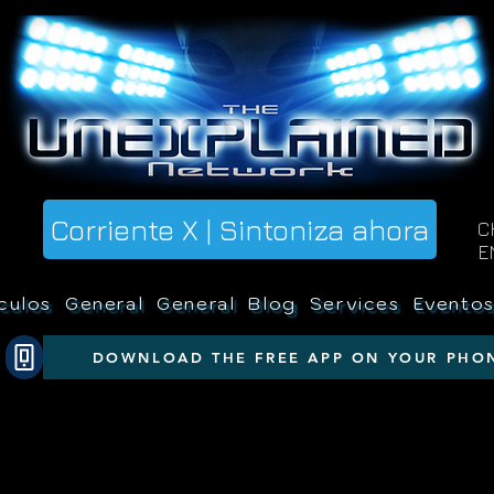
Corriente X | Sintoniza ahora
C
E
culos
General
General
Blog
Services
Evento
DOWNLOAD THE FREE APP ON YOUR PHO