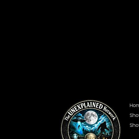
Ho
Sho
Sho