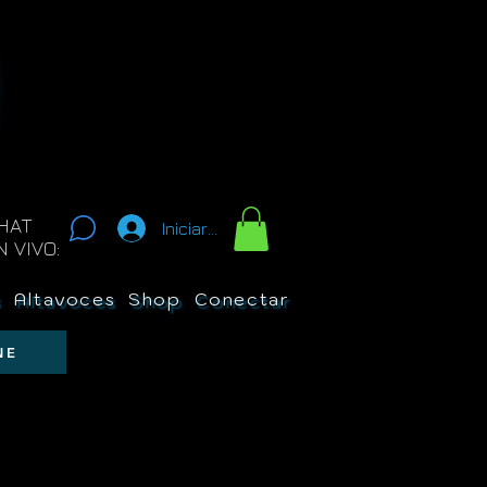
HAT
Iniciar sesión
N VIVO:
s
Altavoces
Shop
Conectar
New Page
Sobre 
NE