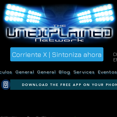
Corriente X | Sintoniza ahora
C
E
culos
General
General
Blog
Services
Evento
DOWNLOAD THE FREE APP ON YOUR PHO