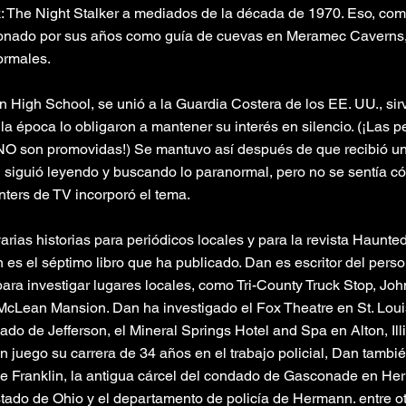
k: The Night Stalker a mediados de la década de 1970. Eso, com
eccionado por sus años como guía de cuevas en Meramec Caverns,
ormales.
 High School, se unió a la Guardia Costera de los EE. UU., s
la época lo obligaron a mantener su interés en silencio. (¡Las p
NO son promovidas!) Se mantuvo así después de que recibió una
Dan siguió leyendo y buscando lo paranormal, pero no se sentía 
ters de TV incorporó el tema.
rias historias para periódicos locales y para la revista Haunted
n es el séptimo libro que ha publicado. Dan es escritor del pe
 para investigar lugares locales, como Tri-County Truck Stop, J
McLean Mansion. Dan ha investigado el Fox Theatre en St. Louis
ado de Jefferson, el Mineral Springs Hotel and Spa en Alton, Illi
 juego su carrera de 34 años en el trabajo policial, Dan tambié
de Franklin, la antigua cárcel del condado de Gasconade en Her
estado de Ohio y el departamento de policía de Hermann. entre 