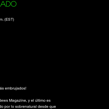
jado
 m. (EST)
más embrujados!
 News Magazine, y el último es
ado por lo sobrenatural desde que