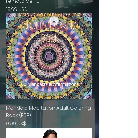
remota de PDF
Precio
19,99 US$
Mandala Meditation Adult Coloring
Book (PDF)
Precio
6,99 US$