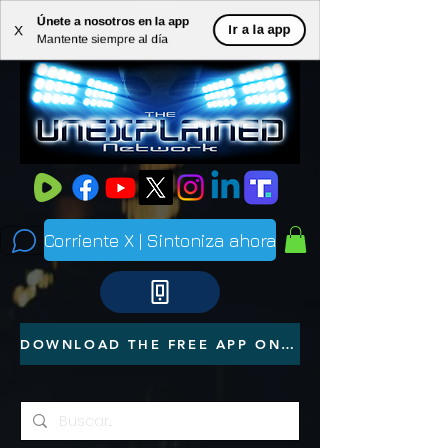
Únete a nosotros en la app
ME
Ir a la app
X
Mantente siempre al día
NU
Corriente X | Sintoniza ahora
DOWNLOAD THE FREE APP ON YOUR PHONE