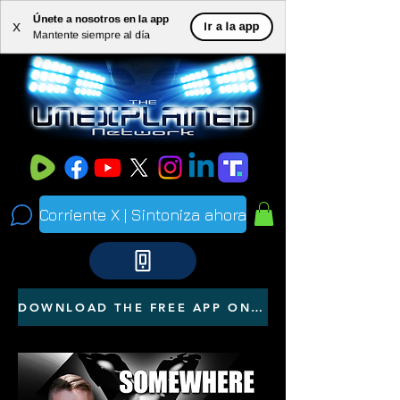
Únete a nosotros en la app
ME
Ir a la app
X
Mantente siempre al día
NU
Corriente X | Sintoniza ahora
DOWNLOAD THE FREE APP ON YOUR PHONE