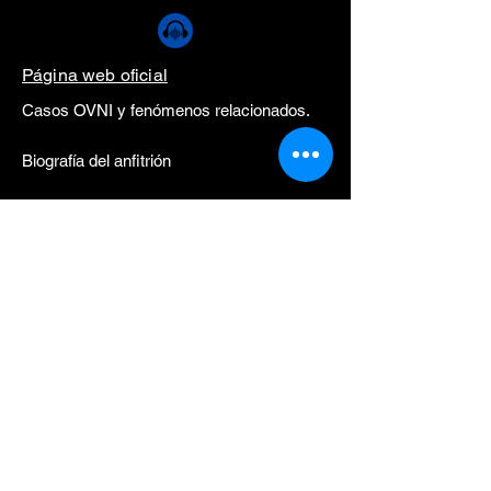
Página web oficial
Casos OVNI y fenómenos relacionados.
Biografía del anfitrión
Ryan Sprague es investigador principal y
coanfitrión de
Mysteries Decoded
(CW
Network) y también participa regularmente
en
Ancient Aliens
(History Channel) y
Beyond the Unknown
(Travel Channel). Es
el autor de
Somewhere in the Skies: A
Human Approach to the UFO
Phenomenon
y también es el creador y
presentador del
podcast Somewhere in the
Skies
.
© 2026 Un-X Network | Member of American Society of