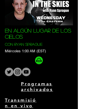
En algún lugar de los
cielos
con Ryan Sprague
Miércoles 1:00 AM (EST)
Programas
archivados
Transmisió
n en vivo