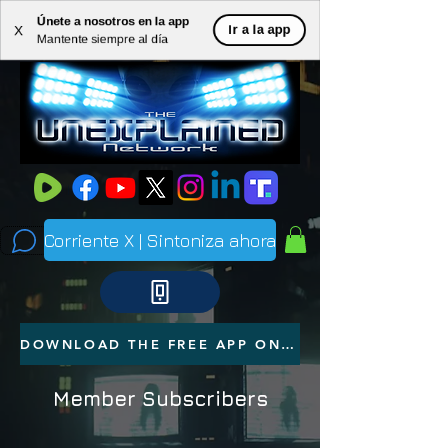
Únete a nosotros en la app
ME
Ir a la app
X
Mantente siempre al día
NU
Corriente X | Sintoniza ahora
DOWNLOAD THE FREE APP ON YOUR PHONE
Member Subscribers